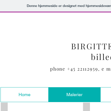
Denne hjemmeside er designet med hjemmesideværk
BIRGITT
bill
phone +45 22112959, e m
Home
Malerier
Vadehav 150x 150
solgt